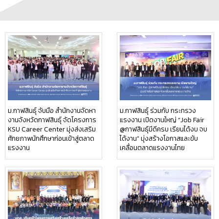
ม.กาฬสินธุ์ จับมือ สำนักงานจัดหา
ม.กาฬสินธุ์ ร่วมกับ กระทรวง
งานจังหวัดกาฬสินธุ์ จัดโครงการ
แรงงาน เปิดงานใหญ่ “Job Fair
KSU Career Center มุ่งส่งเสริม
@กาฬสินธุ์มีดีครบ เรียนได้งบ จบ
ศักยภาพนักศึกษาก่อนเข้าสู่ตลาด
ได้งาน” มุ่งสร้างโอกาสและขับ
แรงงาน
เคลื่อนตลาดแรงงานไทย