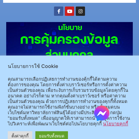
นโยบายการใช้ Cookie
คุณสามารถเลือกปฏิเสธการทำงานของคุ้กกี้ได้ตามความ
(อ.นามน)13 หมู่ 14 ต.สงเปลือย อ.นามน จ.กาฬสินธุ์ 46230
โทรศัพท์ : 043-602-055 โทรสาร :
ต้องการของคุณ โดยการตั้งค่าเบราว์เซอร์หรือการตั้งค่าความ
043-602-044
เป็นส่วนตัวของคุณ เพื่อระงับการเก็บรวมรวบข้อมูลโดยคุกกี้ใน
(อ.เมือง)62/1 ถ.เกษตรสมบูรณ์ ต.กาฬสินธุ์ อ.เมือง จ.กาฬสินธุ์ 46000
โทรศัพท์ 043-811128 08-
อนาคต อย่างไรก็ตาม หากคุณตั้งค่าเบราว์เซอร์ หรือค่าความ
เป็นส่วนตัวของคุณ ด้วยการปฎิเสธการทำงานของคุกกี้ทั้งหมด
64584360 โทรสาร 043-813070
คุณอาจไม่สามารถใช้งานฟังก์ชั่นบางอย่าง หรือทั้งหมดบน
เว็บไซต์มหาวิทยาลัยกาฬสินธุ์ได้อย่างมีประสิทธิภาพ กดปุ่ม
© 2025 All rights Reserved.
"ยอมรับทั้งหมด" เพื่ออนุญาตให้เราสามารถนำข้อมูลการใช้งาน
ไปวิเคราะห์เพื่อพัฒนาเว็บไซต์ต่อไปนโยบายคุกกี้
นโยบายคุกกี้
ตั้งค่าคุกกี้
ยอมรับทั้งหมด