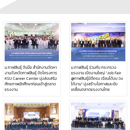
ม.กาฬสินธุ์ จับมือ สำนักงานจัดหา
ม.กาฬสินธุ์ ร่วมกับ กระทรวง
งานจังหวัดกาฬสินธุ์ จัดโครงการ
แรงงาน เปิดงานใหญ่ “Job Fair
KSU Career Center มุ่งส่งเสริม
@กาฬสินธุ์มีดีครบ เรียนได้งบ จบ
ศักยภาพนักศึกษาก่อนเข้าสู่ตลาด
ได้งาน” มุ่งสร้างโอกาสและขับ
แรงงาน
เคลื่อนตลาดแรงงานไทย