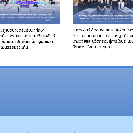
ม.กาฬสินธุ์ จัดอบรมยกระดับศักยภาพ
นธุ์ เปิดบ้านต้อนรับนักศึกษา–
“การเขียนบทความวิจัยมาตรฐาน” มุ่ง
ย์ ม.เศรษฐศาสตร์ มหาวิทยาลัยเว้
งานวิจัยและนวัตกรรมสู่การใช้ประโยช
วียดนาม เปิดพื้นที่เรียนรู้และแลก
วิชาการ สังคม และชุมชน
นวัฒนธรรมร่วมกัน
(อ.นามน)13 หมู่ 14 ต.สงเปลือ
(อ.เมือง)62/1 ถ.เกษตรสมบูรณ์ ต.กาฬสินธุ์ อ.เมือง 