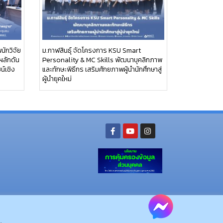
นักวิจัย
ม.กาฬสินธุ์ จัดโครงการ KSU Smart
ผลักดัน
Personality & MC Skills พัฒนาบุคลิกภาพ
น์เชิง
และทักษะพิธีกร เสริมศักยภาพผู้นำนักศึกษาสู่
ผู้นำยุคใหม่
ย อ.นามน จ.กาฬสินธุ์ 46230
โทรศัพท์ : 043-602-055 โทรสาร : 043-602-044
จ.กาฬสินธุ์ 46000
โทรศัพท์ 043-811128 08-64584360 โทรสาร 043-813070