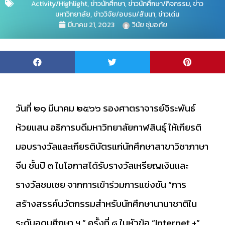
Activity/Highlight
,
ข่าวนักศึกษา
,
ข่าวนักศึกษา/กิจกรรม
,
ข่าว
มหาวิทยาลัย
,
ข่าววิจัย/อบรม/สัมนา
,
ข่าวเด่น
มีนาคม 21, 2023
วินัย ชุ่มอภัย
วันที่ ๒๑ มีนาคม ๒๕๖๖ รองศาตราจารย์จิระพันธ์
ห้วยแสน อธิการบดีมหาวิทยาลัยกาฬสินธุ์ ให้เกียรติ
มอบรางวัลและเกียรติบัตรแก่นักศึกษาสาขาวิชาภาษา
จีน ชั้นปี ๓ ในโอกาสได้รับรางวัลเหรียญเงินและ
รางวัลชมเชย จากการเข้าร่วมการแข่งขัน “การ
สร้างสรรค์นวัตกรรมสำหรับนักศึกษานานาชาติใน
ระดับอุดมศึกษา ฯ ” ครั้งที่ ๘ ในหัวข้อ “Internet +”