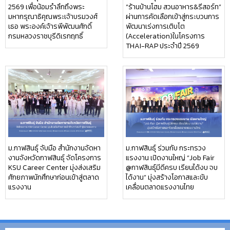
2569 เพื่อน้อมรำลึกถึงพระ
“ร้านบ้านโฮม สวนอาหาร&รีสอร์ท”
มหากรุณาธิคุณพระเจ้าบรมวงศ์
ผ่านการคัดเลือกเข้าสู่กระบวนการ
เธอ พระองค์เจ้ารพีพัฒนศักดิ์
พัฒนาเร่งการเติบโต
กรมหลวงราชบุรีดิเรกฤทธิ์
(Acceleration)ในโครงการ
THAI-RAP ประจำปี 2569
ม.กาฬสินธุ์ จับมือ สำนักงานจัดหา
ม.กาฬสินธุ์ ร่วมกับ กระทรวง
งานจังหวัดกาฬสินธุ์ จัดโครงการ
แรงงาน เปิดงานใหญ่ “Job Fair
KSU Career Center มุ่งส่งเสริม
@กาฬสินธุ์มีดีครบ เรียนได้งบ จบ
ศักยภาพนักศึกษาก่อนเข้าสู่ตลาด
ได้งาน” มุ่งสร้างโอกาสและขับ
แรงงาน
เคลื่อนตลาดแรงงานไทย