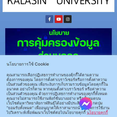
นโยบายการใช้ Cookie
คุณสามารถเลือกปฏิเสธการทำงานของคุ้กกี้ได้ตามความ
(อ.นามน)13 หมู่ 14 ต.สงเปลือย อ.นามน จ.กาฬสินธุ์ 46230
โทรศัพท์ : 043-602-055 โทรสาร :
ต้องการของคุณ โดยการตั้งค่าเบราว์เซอร์หรือการตั้งค่าความ
043-602-044
เป็นส่วนตัวของคุณ เพื่อระงับการเก็บรวมรวบข้อมูลโดยคุกกี้ใน
(อ.เมือง)62/1 ถ.เกษตรสมบูรณ์ ต.กาฬสินธุ์ อ.เมือง จ.กาฬสินธุ์ 46000
โทรศัพท์ 043-811128 08-
อนาคต อย่างไรก็ตาม หากคุณตั้งค่าเบราว์เซอร์ หรือค่าความ
เป็นส่วนตัวของคุณ ด้วยการปฎิเสธการทำงานของคุกกี้ทั้งหมด
64584360 โทรสาร 043-813070
คุณอาจไม่สามารถใช้งานฟังก์ชั่นบางอย่าง หรือทั้งหมดบน
เว็บไซต์มหาวิทยาลัยกาฬสินธุ์ได้อย่างมีประสิทธิภาพ กดปุ่ม
"ยอมรับทั้งหมด" เพื่ออนุญาตให้เราสามารถนำข้อมูลการใช้งาน
© 2025 All rights Reserved.
ไปวิเคราะห์เพื่อพัฒนาเว็บไซต์ต่อไปนโยบายคุกกี้
นโยบายคุกกี้