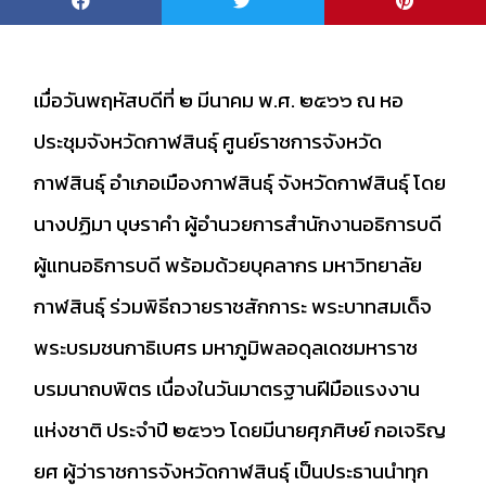
เมื่อวันพฤหัสบดีที่ ๒ มีนาคม พ.ศ. ๒๕๖๖ ณ หอ
ประชุมจังหวัดกาฬสินธุ์ ศูนย์ราชการจังหวัด
กาฬสินธุ์ อำเภอเมืองกาฬสินธุ์ จังหวัดกาฬสินธุ์ โดย
นางปฏิมา บุษราคำ ผู้อำนวยการสำนักงานอธิการบดี
ผู้แทนอธิการบดี พร้อมด้วยบุคลากร มหาวิทยาลัย
กาฬสินธุ์ ร่วมพิธีถวายราชสักการะ พระบาทสมเด็จ
พระบรมชนกาธิเบศร มหาภูมิพลอดุลเดชมหาราช
บรมนาถบพิตร เนื่องในวันมาตรฐานฝีมือแรงงาน
แห่งชาติ ประจำปี ๒๕๖๖ โดยมีนายศุภศิษย์ กอเจริญ
ยศ ผู้ว่าราชการจังหวัดกาฬสินธุ์ เป็นประธานนำทุก