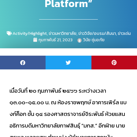
Platform”
Activity/Highlight
,
ข่าวมหาวิทยาลัย
,
ข่าววิจัย/อบรม/สัมนา
,
ข่าวเด่น
กุมภาพันธ์ 21, 2023
วินัย ชุ่มอภัย
เมื่อวันที่ ๒๐ กุมภาพันธ์ ๒๕๖๖ ระหว่างเวลา
๑๓.๐๐-๑๕.๐๐ น. ณ ห้องราชพฤกษ์ อาคารเพิร์ล แบ
งก์ค็อก ชั้น ๑๔ รองศาสตราจารย์จิระพันธ์ ห้วยแสน
อธิการบดีมหาวิทยาลัยกาฬสินธุ์ “มกส.” อีกฝ่าย นาย
สุรพล พลอยสุข ตำแหน่ง ผู้อำนวยการสถาบัน