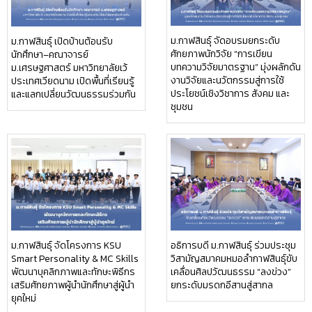
ม.กาฬสินธุ์ จัดอบรมยกระดับ
ม.กาฬสินธุ์ เปิดบ้านต้อนรับ
ศักยภาพนักวิจัย “การเขียน
นักศึกษา–คณาจารย์
บทความวิจัยมาตรฐาน” มุ่งผลักดัน
ม.เศรษฐศาสตร์ มหาวิทยาลัยเว้
งานวิจัยและนวัตกรรมสู่การใช้
ประเทศเวียดนาม เปิดพื้นที่เรียนรู้
ประโยชน์เชิงวิชาการ สังคม และ
และแลกเปลี่ยนวัฒนธรรมร่วมกัน
ชุมชน
ม.กาฬสินธุ์ จัดโครงการ KSU
อธิการบดี ม.กาฬสินธุ์ ร่วมประชุม
Smart Personality & MC Skills
วิสามัญสมาคมหมอลำกาฬสินธุ์ขับ
พัฒนาบุคลิกภาพและทักษะพิธีกร
เคลื่อนศิลปวัฒนธรรม “ลงข่วง”
เสริมศักยภาพผู้นำนักศึกษาสู่ผู้นำ
ยกระดับมรดกอีสานสู่สากล
ยุคใหม่