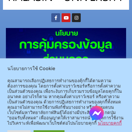
นโยบายการใช้ Cookie
คุณสามารถเลือกปฏิเสธการทำงานของคุ้กกี้ได้ตามความ
(อ.นามน)13 หมู่ 14 ต.สงเปลือย อ.นามน จ.กาฬสินธุ์ 46230
โทรศัพท์ : 043-602-055 โทรสาร :
ต้องการของคุณ โดยการตั้งค่าเบราว์เซอร์หรือการตั้งค่าความ
043-602-044
เป็นส่วนตัวของคุณ เพื่อระงับการเก็บรวมรวบข้อมูลโดยคุกกี้ใน
(อ.เมือง)62/1 ถ.เกษตรสมบูรณ์ ต.กาฬสินธุ์ อ.เมือง จ.กาฬสินธุ์ 46000
โทรศัพท์ 043-811128 08-
อนาคต อย่างไรก็ตาม หากคุณตั้งค่าเบราว์เซอร์ หรือค่าความ
เป็นส่วนตัวของคุณ ด้วยการปฎิเสธการทำงานของคุกกี้ทั้งหมด
64584360 โทรสาร 043-813070
คุณอาจไม่สามารถใช้งานฟังก์ชั่นบางอย่าง หรือทั้งหมดบน
เว็บไซต์มหาวิทยาลัยกาฬสินธุ์ได้อย่างมีประสิทธิภาพ กดปุ่ม
"ยอมรับทั้งหมด" เพื่ออนุญาตให้เราสามารถนำข้อมูลการใช้งาน
© 2025 All rights Reserved.
ไปวิเคราะห์เพื่อพัฒนาเว็บไซต์ต่อไปนโยบายคุกกี้
นโยบายคุกกี้