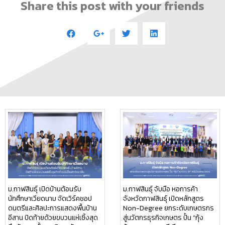
Share this post with your friends
ม.กาฬสินธุ์ เปิดบ้านต้อนรับ
ม.กาฬสินธุ์ จับมือ หอการค้า
นักศึกษาเวียดนาม จัดเวิร์คชอป
จังหวัดกาฬสินธุ์ เปิดหลักสูตร
ดนตรีและศิลปะการแสดงพื้นบ้าน
Non-Degree ยกระดับเกษตรกร
อีสาน ปิดท้ายด้วยขบวนแห่เซิ้งสุด
สู่นวัตกรธุรกิจเกษตร ปั้น “กุ้ง