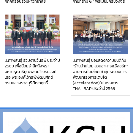
คึกคักรอบรั้วมหาวิทยาลัย
ก้ามกราม GI” พรีเมียมครบวงจร
ม.กาฬสินธุ์ ร่วมงานวันรพี ประจำปี
ม.กาฬสินธุ์ ขอแสดงความยินดีกับ
2569 เพื่อน้อมรำลึกถึงพระ
“ร้านบ้านโฮม สวนอาหาร&รีสอร์ท”
มหากรุณาธิคุณพระเจ้าบรมวงศ์
ผ่านการคัดเลือกเข้าสู่กระบวนการ
เธอ พระองค์เจ้ารพีพัฒนศักดิ์
พัฒนาเร่งการเติบโต
กรมหลวงราชบุรีดิเรกฤทธิ์
(Acceleration)ในโครงการ
THAI-RAP ประจำปี 2569