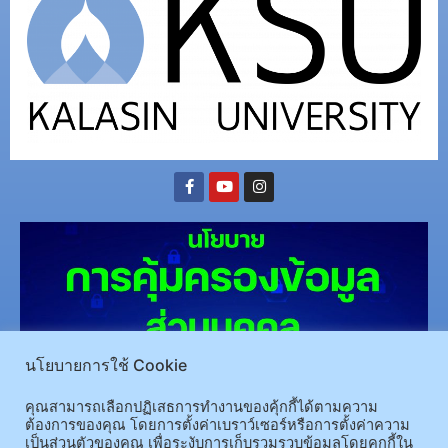
นโยบายการใช้ Cookie
(อ.นามน)13 หมู่ 14 ต.สงเปลือย อ.นามน จ.กาฬสินธุ์ 46230
โทรศัพท์ : 043-602-055 โทรสาร :
คุณสามารถเลือกปฏิเสธการทำงานของคุ้กกี้ได้ตามความ
ต้องการของคุณ โดยการตั้งค่าเบราว์เซอร์หรือการตั้งค่าความ
043-602-044
เป็นส่วนตัวของคุณ เพื่อระงับการเก็บรวมรวบข้อมูลโดยคุกกี้ใน