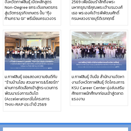
จังหวัดกาฬสินธุ์ เปิดหลักสูตร
2569 เพื่อน้อมรำลึกถึงพระ
Non-Degree ยกระดับเกษตรกร
มหากรุณาธิคุณพระเจ้าบรมวงศ์
สู่นวัตกรธุรกิจเกษตร ปั้น “กุ้ง
เธอ พระองค์เจ้ารพีพัฒนศักดิ์
ก้ามกราม GI” พรีเมียมครบวงจร
กรมหลวงราชบุรีดิเรกฤทธิ์
ม.กาฬสินธุ์ ขอแสดงความยินดีกับ
ม.กาฬสินธุ์ จับมือ สำนักงานจัดหา
“ร้านบ้านโฮม สวนอาหาร&รีสอร์ท”
งานจังหวัดกาฬสินธุ์ จัดโครงการ
ผ่านการคัดเลือกเข้าสู่กระบวนการ
KSU Career Center มุ่งส่งเสริม
พัฒนาเร่งการเติบโต
ศักยภาพนักศึกษาก่อนเข้าสู่ตลาด
(Acceleration)ในโครงการ
แรงงาน
THAI-RAP ประจำปี 2569