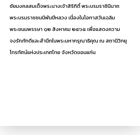
ชัยมงคลสมเด็จพระนางเจ้าสิริกิติ์ พระบรมราชินีนาถ
พระบรมราชชนนีพันปีหลวง เนื่องในโอกาสวันเฉลิม
พระชนมพรรษา ๑๒ สิงหาคม ๒๕๖๕ เพื่อแสดงความ
จงรักภักดีและสำนึกในพระมหากรุณาธิคุณ ณ สถานีวิทยุ
โทรทัศน์แห่งประเทศไทย จังหวัดขอนแก่น