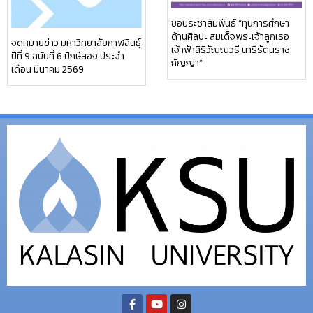
ขอประชาสัมพันธ์ “ทุนการศึกษา
ด้านศิลปะ สมเด็จพระเจ้าลูกเธอ
จดหมายข่าว มหาวิทยาลัยกาฬสินธุ์
เจ้าฟ้าสิริวัณณวรี นารีรัตนราช
ปีที่ 9 ฉบับที่ 6 ปักษ์สอง ประจำ
กัญญา”
เดือน มีนาคม 2569