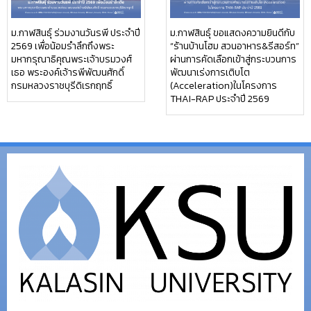
ม.กาฬสินธุ์ ร่วมงานวันรพี ประจำปี
ม.กาฬสินธุ์ ขอแสดงความยินดีกับ
2569 เพื่อน้อมรำลึกถึงพระ
“ร้านบ้านโฮม สวนอาหาร&รีสอร์ท”
มหากรุณาธิคุณพระเจ้าบรมวงศ์
ผ่านการคัดเลือกเข้าสู่กระบวนการ
เธอ พระองค์เจ้ารพีพัฒนศักดิ์
พัฒนาเร่งการเติบโต
กรมหลวงราชบุรีดิเรกฤทธิ์
(Acceleration)ในโครงการ
THAI-RAP ประจำปี 2569