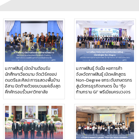
ม.กาฬสินธุ์ เปิดบ้านต้อนรับ
ม.กาฬสินธุ์ จับมือ หอการค้า
นักศึกษาเวียดนาม จัดเวิร์คชอป
จังหวัดกาฬสินธุ์ เปิดหลักสูตร
ดนตรีและศิลปะการแสดงพื้นบ้าน
Non-Degree ยกระดับเกษตรกร
อีสาน ปิดท้ายด้วยขบวนแห่เซิ้งสุด
สู่นวัตกรธุรกิจเกษตร ปั้น “กุ้ง
คึกคักรอบรั้วมหาวิทยาลัย
ก้ามกราม GI” พรีเมียมครบวงจร