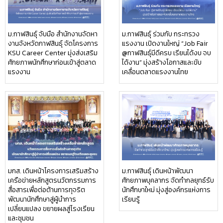
ม.กาฬสินธุ์ จับมือ สำนักงานจัดหา
ม.กาฬสินธุ์ ร่วมกับ กระทรวง
งานจังหวัดกาฬสินธุ์ จัดโครงการ
แรงงาน เปิดงานใหญ่ “Job Fair
KSU Career Center มุ่งส่งเสริม
@กาฬสินธุ์มีดีครบ เรียนได้งบ จบ
ศักยภาพนักศึกษาก่อนเข้าสู่ตลาด
ได้งาน” มุ่งสร้างโอกาสและขับ
แรงงาน
เคลื่อนตลาดแรงงานไทย
มกส. เดินหน้าโครงการเสริมสร้าง
ม.กาฬสินธุ์ เดินหน้าพัฒนา
เครือข่ายหลักสูตรนวัตกรรมการ
ศักยภาพบุคลากร จัดทำกลยุทธ์รับ
สื่อสารเพื่อต่อต้านการทุจริต
นักศึกษาใหม่ มุ่งสู่องค์กรแห่งการ
พัฒนานักศึกษาสู่ผู้นำการ
เรียนรู้
เปลี่ยนแปลง ขยายผลสู่โรงเรียน
และชุมชน