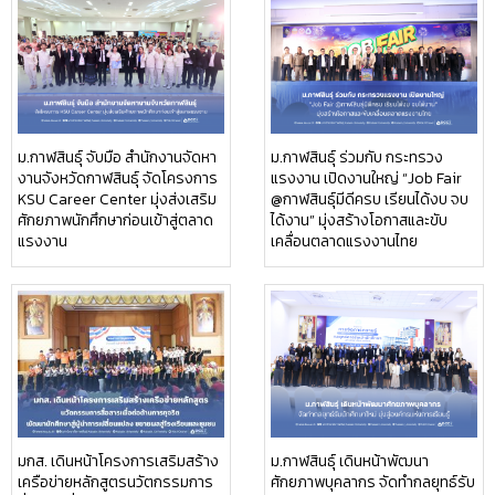
ม.กาฬสินธุ์ จับมือ สำนักงานจัดหา
ม.กาฬสินธุ์ ร่วมกับ กระทรวง
งานจังหวัดกาฬสินธุ์ จัดโครงการ
แรงงาน เปิดงานใหญ่ “Job Fair
KSU Career Center มุ่งส่งเสริม
@กาฬสินธุ์มีดีครบ เรียนได้งบ จบ
ศักยภาพนักศึกษาก่อนเข้าสู่ตลาด
ได้งาน” มุ่งสร้างโอกาสและขับ
แรงงาน
เคลื่อนตลาดแรงงานไทย
มกส. เดินหน้าโครงการเสริมสร้าง
ม.กาฬสินธุ์ เดินหน้าพัฒนา
เครือข่ายหลักสูตรนวัตกรรมการ
ศักยภาพบุคลากร จัดทำกลยุทธ์รับ