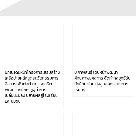
มกส. เดินหน้าโครงการเสริมสร้าง
ม.กาฬสินธุ์ เดินหน้าพัฒนา
เครือข่ายหลักสูตรนวัตกรรมการ
ศักยภาพบุคลากร จัดทำกลยุทธ์รับ
สื่อสารเพื่อต่อต้านการทุจริต
นักศึกษาใหม่ มุ่งสู่องค์กรแห่งการ
พัฒนานักศึกษาสู่ผู้นำการ
เรียนรู้
เปลี่ยนแปลง ขยายผลสู่โรงเรียน
และชุมชน
ม.กาฬสินธุ์ จัดอบรมยกระดับ
ม.กาฬสินธุ์ เปิดบ้านต้อนรับ
ศักยภาพนักวิจัย “การเขียน
นักศึกษา–คณาจารย์
บทความวิจัยมาตรฐาน” มุ่งผลักดัน
ม.เศรษฐศาสตร์ มหาวิทยาลัยเว้
งานวิจัยและนวัตกรรมสู่การใช้
ประเทศเวียดนาม เปิดพื้นที่เรียนรู้
ประโยชน์เชิงวิชาการ สังคม และ
และแลกเปลี่ยนวัฒนธรรมร่วมกัน
ชุมชน