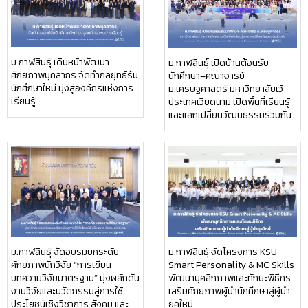
ม.กาฬสินธุ์ เดินหน้าพัฒนา
ม.กาฬสินธุ์ เปิดบ้านต้อนรับ
ศักยภาพบุคลากร จัดทำกลยุทธ์รับ
นักศึกษา–คณาจารย์
นักศึกษาใหม่ มุ่งสู่องค์กรแห่งการ
ม.เศรษฐศาสตร์ มหาวิทยาลัยเว้
เรียนรู้
ประเทศเวียดนาม เปิดพื้นที่เรียนรู้
และแลกเปลี่ยนวัฒนธรรมร่วมกัน
ม.กาฬสินธุ์ จัดอบรมยกระดับ
ม.กาฬสินธุ์ จัดโครงการ KSU
ศักยภาพนักวิจัย “การเขียน
Smart Personality & MC Skills
บทความวิจัยมาตรฐาน” มุ่งผลักดัน
พัฒนาบุคลิกภาพและทักษะพิธีกร
งานวิจัยและนวัตกรรมสู่การใช้
เสริมศักยภาพผู้นำนักศึกษาสู่ผู้นำ
ประโยชน์เชิงวิชาการ สังคม และ
ยุคใหม่