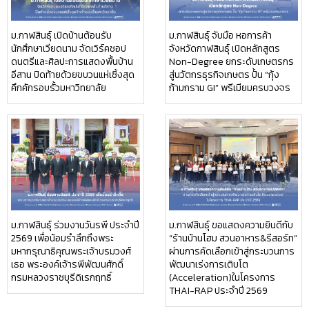
ม.กาฬสินธุ์ เปิดบ้านต้อนรับ
ม.กาฬสินธุ์ จับมือ หอการค้า
นักศึกษาเวียดนาม จัดเวิร์คชอป
จังหวัดกาฬสินธุ์ เปิดหลักสูตร
ดนตรีและศิลปะการแสดงพื้นบ้าน
Non-Degree ยกระดับเกษตรกร
อีสาน ปิดท้ายด้วยขบวนแห่เซิ้งสุด
สู่นวัตกรธุรกิจเกษตร ปั้น “กุ้ง
คึกคักรอบรั้วมหาวิทยาลัย
ก้ามกราม GI” พรีเมียมครบวงจร
ม.กาฬสินธุ์ ร่วมงานวันรพี ประจำปี
ม.กาฬสินธุ์ ขอแสดงความยินดีกับ
2569 เพื่อน้อมรำลึกถึงพระ
“ร้านบ้านโฮม สวนอาหาร&รีสอร์ท”
มหากรุณาธิคุณพระเจ้าบรมวงศ์
ผ่านการคัดเลือกเข้าสู่กระบวนการ
เธอ พระองค์เจ้ารพีพัฒนศักดิ์
พัฒนาเร่งการเติบโต
กรมหลวงราชบุรีดิเรกฤทธิ์
(Acceleration)ในโครงการ
THAI-RAP ประจำปี 2569