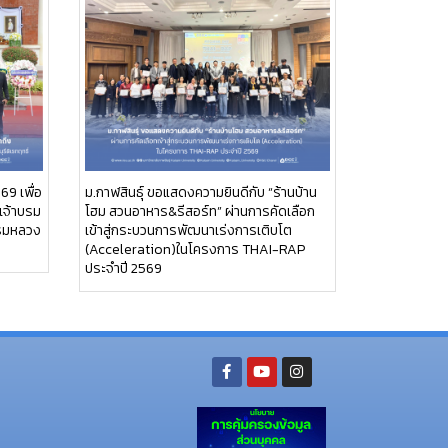
69 เพื่อ
ม.กาฬสินธุ์ ขอแสดงความยินดีกับ “ร้านบ้าน
เจ้าบรม
โฮม สวนอาหาร&รีสอร์ท” ผ่านการคัดเลือก
กรมหลวง
เข้าสู่กระบวนการพัฒนาเร่งการเติบโต
(Acceleration)ในโครงการ THAI-RAP
ประจำปี 2569