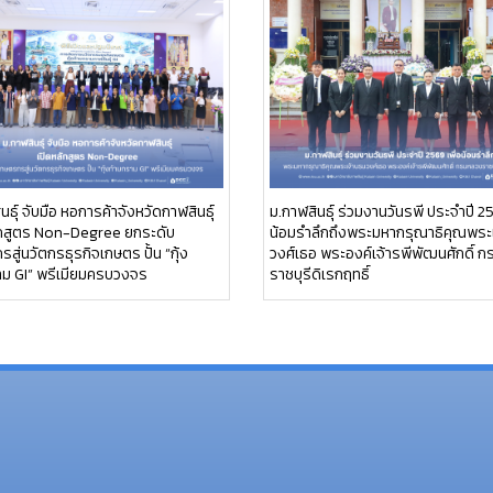
นธุ์ จับมือ หอการค้าจังหวัดกาฬสินธุ์
ม.กาฬสินธุ์ ร่วมงานวันรพี ประจำปี 25
ักสูตร Non-Degree ยกระดับ
น้อมรำลึกถึงพระมหากรุณาธิคุณพระ
สู่นวัตกรธุรกิจเกษตร ปั้น “กุ้ง
วงศ์เธอ พระองค์เจ้ารพีพัฒนศักดิ์ 
าม GI” พรีเมียมครบวงจร
ราชบุรีดิเรกฤทธิ์