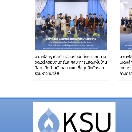
ม.กาฬสินธุ์ เปิดบ้านต้อนรับนักศึกษาเวียดนาม
ม.กาฬสิ
จัดเวิร์คชอปดนตรีและศิลปะการแสดงพื้นบ้าน
เปิดหล
อีสาน ปิดท้ายด้วยขบวนแห่เซิ้งสุดคึกคักรอบ
เกษตรกร
รั้วมหาวิทยาลัย
ก้ามกร