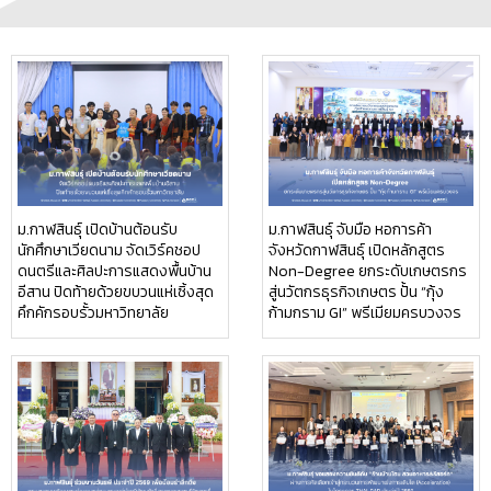
ม.กาฬสินธุ์ เปิดบ้านต้อนรับ
ม.กาฬสินธุ์ จับมือ หอการค้า
นักศึกษาเวียดนาม จัดเวิร์คชอป
จังหวัดกาฬสินธุ์ เปิดหลักสูตร
ดนตรีและศิลปะการแสดงพื้นบ้าน
Non-Degree ยกระดับเกษตรกร
อีสาน ปิดท้ายด้วยขบวนแห่เซิ้งสุด
สู่นวัตกรธุรกิจเกษตร ปั้น “กุ้ง
คึกคักรอบรั้วมหาวิทยาลัย
ก้ามกราม GI” พรีเมียมครบวงจร