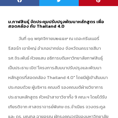
ม.กาฬสินธุ์ จัดประชุมปรับปรุงพัฒนาหลักสูตร เพื่อ
สอดคล้อง กับ Thailand 4.0
วันที่ ๑๑ พฤศจิกายน๒๕๕๙ ณ เดอะกรีนเนอรี่
รีสอร์ท เขาใหญ่ อำเภอปากช่อง จังหวัดนครราชสีมา
รศ.จิระพันธ์ ห้วยแสน อธิการบดีมหาวิทยาลัยกาฬสินธ์ุ
เป็นประธาน เปิด”โครงการสัมมนาปรับปรุงและพัฒนา
หลักสูตรที่สอดคล้อง Thailand 4.0″ โดยมีผู้เข้าสัมมนา
ประกอบด้วย ผู้บริหาร คณบดี รองคณบดีฝ่ายวิชาการ
ประธานหลักสูตร หัวหน้าสาขาวิชาทั้ง 9 คณะฯ โดยได้รับ
เกียรติจาก ศาสตราจารย์พิเศษ ดร.จำเนียร จวงตระกูล
และ ดร. มณฑล ฉายอรุณ ผู้ทรงคุณวุฒิของมหาวิทยาลัย