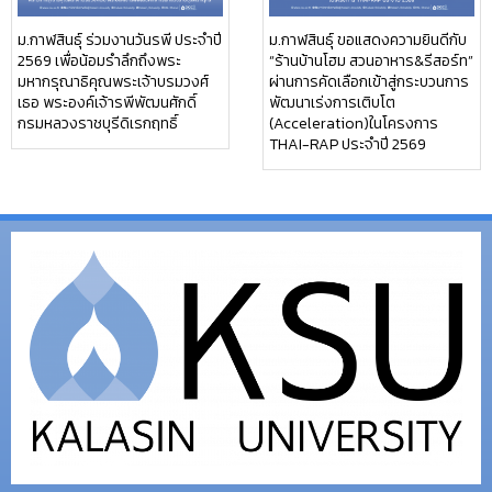
ม.กาฬสินธุ์ ร่วมงานวันรพี ประจำปี
ม.กาฬสินธุ์ ขอแสดงความยินดีกับ
2569 เพื่อน้อมรำลึกถึงพระ
“ร้านบ้านโฮม สวนอาหาร&รีสอร์ท”
มหากรุณาธิคุณพระเจ้าบรมวงศ์
ผ่านการคัดเลือกเข้าสู่กระบวนการ
เธอ พระองค์เจ้ารพีพัฒนศักดิ์
พัฒนาเร่งการเติบโต
กรมหลวงราชบุรีดิเรกฤทธิ์
(Acceleration)ในโครงการ
THAI-RAP ประจำปี 2569