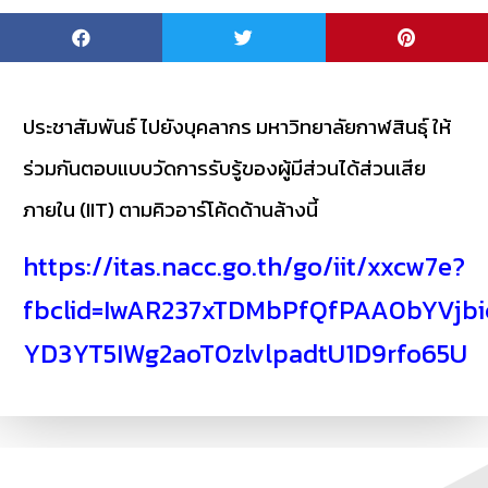
ประชาสัมพันธ์ ไปยังบุคลากร มหาวิทยาลัยกาฬสินธุ์ ให้
ร่วมกันตอบแบบวัดการรับรู้ของผู้มีส่วนได้ส่วนเสีย
ภายใน (IIT) ตามคิวอาร์โค้ดด้านล้างนี้
https://itas.nacc.go.th/go/iit/xxcw7e?
fbclid=IwAR237xTDMbPfQfPAA0bYVjbi
YD3YT5IWg2aoT0zlvlpadtU1D9rfo65U