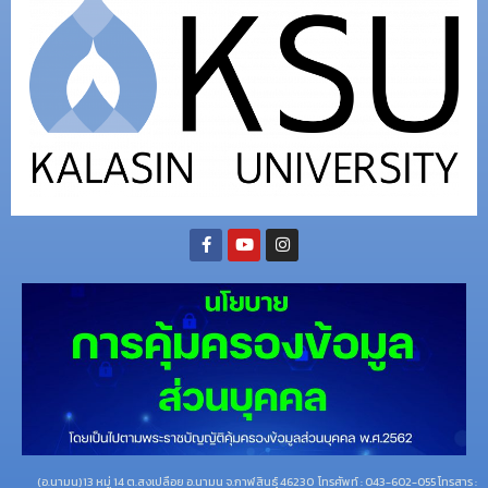
(อ.นามน)13 หมู่ 14 ต.สงเปลือย อ.นามน จ.กาฬสินธุ์ 46230
โทรศัพท์ : 043-602-055 โทรสาร :