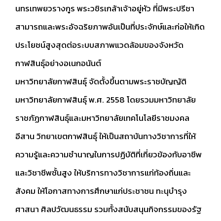
นทรเทพยวรางกูร พระวชิรเกล้าเจ้าอยู่หัว ที่มีพระปรีชา
สามารถและพระอัจฉริยภาพอันเป็นที่ประจักษ์และก่อให้เกิด
ประโยชน์สูงสุดต่อระบบสภาพแวดล้อมของจังหวัด
กาฬสินธุ์อย่างอเนกอนันต์
มหาวิทยาลัยกาฬสินธุ์ จัดตั้งขึ้นตามพระราชบัญญัติ
มหาวิทยาลัยกาฬสินธุ์ พ.ศ. 2558 โดยรวมมหาวิทยาลัย
ราชภัฏกาฬสินธุ์และมหาวิทยาลัยเทคโนโลยีราชมงคล
อีสาน วิทยาเขตกาฬสินธุ์ ให้เป็นสถาบันทางวิชาการที่ให้
ความรู้และความชำนาญในการปฏิบัติที่เกี่ยวข้องกับอาชีพ
และวิชาชีพชั้นสูง ให้บริการทางวิชาการแก่ท้องถิ่นและ
สังคม ให้โอกาสทางการศึกษาแก่ประชาชน ทะนุบำรุง
ศาสนา ศิลปวัฒนธรรม รวมทั้งสนับสนุนกิจกรรมของรัฐ