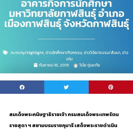
อาคารกิจการนักศึกษา
มหาวิทยาลัยกาฬสินธุ์ อำเภอ
เมืองกาฬสินธุ์ จังหวัดกาฬสินธุ์
Activity/Highlight
,
ข่าวนักศึกษา/กิจกรรม
,
ข่าววิจัย/อบรม/สัมนา
,
ข่าว
เด่น
กันยายน 18, 2019
วินัย ชุ่มอภัย
สมเด็จพระกนิษฐาธิราชเจ้า กรมสมเด็จพระเทพรัตน
ราชสุดา ฯ สยามบรมราชกุมารี เสด็จพระราชดำเนิน