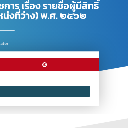
รื่อง รายชื่อผู้มีสิทธิ์
งที่ว่าง) พ.ศ. ๒๕๖๒
rator