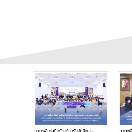
ม.กาฬสิ
ม.กาฬสินธุ์ เปิดบ้านต้อนรับนักศึกษา–