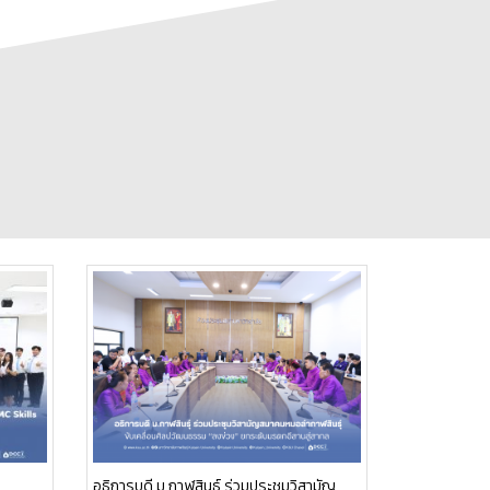
อธิการบดี ม.กาฬสินธุ์ ร่วมประชุมวิสามัญ