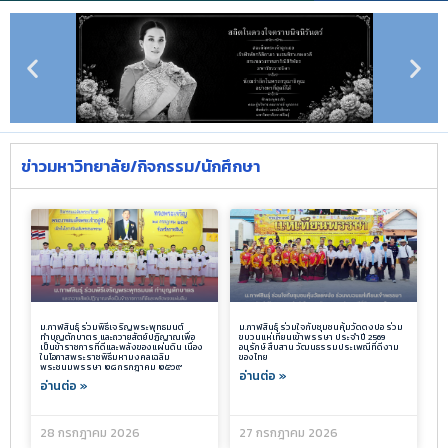
ข่าวมหาวิทยาลัย/กิจกรรม/นักศึกษา
ม.กาฬสินธุ์ ร่วมพิธีเจริญพระพุทธมนต์
ม.กาฬสินธุ์ ร่วมใจกับชุมชนคุ้มวัดดงปอ ร่วม
ทำบุญตักบาตร และถวายสัตย์ปฏิญาณเพื่อ
ขบวนแห่เทียนเข้าพรรษา ประจำปี 2569
เป็นข้าราชการที่ดีและพลังของแผ่นดิน เนื่อง
อนุรักษ์ สืบสาน วัฒนธรรมประเพณีที่ดีงาม
ในโอกาสพระราชพิธีมหามงคลเฉลิม
ของไทย
พระชนมพรรษา ๒๘ กรกฎาคม ๒๕๖๙
อ่านต่อ »
อ่านต่อ »
28 กรกฎาคม 2026
27 กรกฎาคม 2026