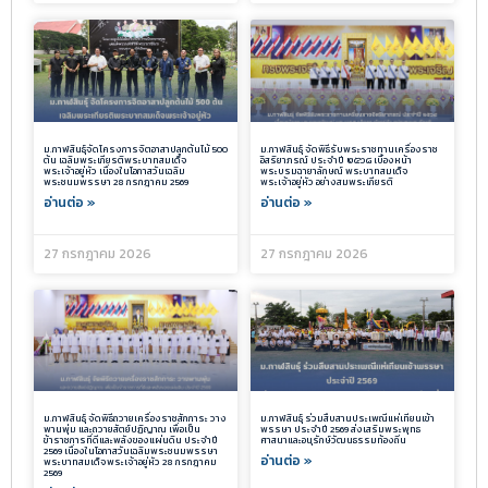
ม.กาฬสินธุ์จัดโครงการจิตอาสาปลูกต้นไม้ 500
ม.กาฬสินธุ์ จัดพิธีรับพระราชทานเครื่องราช
ต้น เฉลิมพระเกียรติพระบาทสมเด็จ
อิสริยาภรณ์ ประจำปี ๒๕๖๘ เบื้องหน้า
พระเจ้าอยู่หัว เนื่องในโอกาสวันเฉลิม
พระบรมฉายาลักษณ์ พระบาทสมเด็จ
พระชนมพรรษา 28 กรกฎาคม 2569
พระเจ้าอยู่หัว อย่างสมพระเกียรติ
อ่านต่อ »
อ่านต่อ »
27 กรกฎาคม 2026
27 กรกฎาคม 2026
ม.กาฬสินธุ์ จัดพิธีถวายเครื่องราชสักการะ วาง
ม.กาฬสินธุ์ ร่วมสืบสานประเพณีแห่เทียนเข้า
พานพุ่ม และถวายสัตย์ปฏิญาณ เพื่อเป็น
พรรษา ประจำปี 2569 ส่งเสริมพระพุทธ
ข้าราชการที่ดีและพลังของแผ่นดิน ประจำปี
ศาสนาและอนุรักษ์วัฒนธรรมท้องถิ่น
2569 เนื่องในโอกาสวันเฉลิมพระชนมพรรษา
อ่านต่อ »
พระบาทสมเด็จพระเจ้าอยู่หัว 28 กรกฎาคม
2569