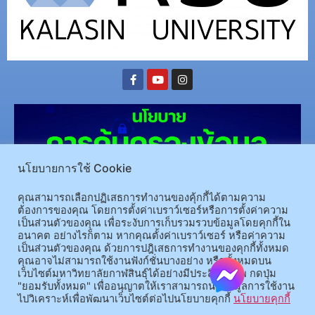
นโยบายการใช้ Cookie
คุณสามารถเลือกปฏิเสธการทำงานของคุ้กกี้ได้ตามความ
ต้องการของคุณ โดยการตั้งค่าเบราว์เซอร์หรือการตั้งค่าความ
เป็นส่วนตัวของคุณ เพื่อระงับการเก็บรวมรวบข้อมูลโดยคุกกี้ใน
(อ.นามน)13 หมู่ 14 ต.สงเปลือย อ.นามน จ.กาฬสินธุ์ 46230
โทรศัพท์ : 043-602-055 โทรสาร :
อนาคต อย่างไรก็ตาม หากคุณตั้งค่าเบราว์เซอร์ หรือค่าความ
เป็นส่วนตัวของคุณ ด้วยการปฎิเสธการทำงานของคุกกี้ทั้งหมด
043-602-044
คุณอาจไม่สามารถใช้งานฟังก์ชั่นบางอย่าง หรือทั้งหมดบน
(อ.เมือง)62/1 ถ.เกษตรสมบูรณ์ ต.กาฬสินธุ์ อ.เมือง จ.กาฬสินธุ์ 46000
โทรศัพท์ 043-811128 08-
เว็บไซต์มหาวิทยาลัยกาฬสินธุ์ได้อย่างมีประสิทธิภาพ กดปุ่ม
64584360 โทรสาร 043-813070
"ยอมรับทั้งหมด" เพื่ออนุญาตให้เราสามารถนำข้อมูลการใช้งาน
ไปวิเคราะห์เพื่อพัฒนาเว็บไซต์ต่อไปนโยบายคุกกี้
นโยบายคุกกี้