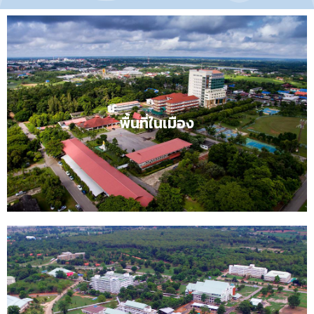
พื้นที่ในเมืองคลิก
พื้นที่ในเมือง
ความรู้สร้างคุณค่า ภูมิปัญญาสร้างสังคม
ปรัชญา
ปณิธาน