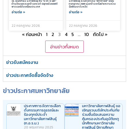
วธ. ผนึกกำลัง ม.กาฬสินธุ์ ปั้น “ป.โท-ป.เอก”
ม.กาฬสินธุ์ ร่วมกิจกรรม “สภากาแฟ” เดือน
ด้านวัฒนธรรมสร้างสรรค์ ปลุกพลังซอฟต์
กรกฎาคม 2569 มุ่งสร้างเครือข่ายความร่วม
พาวเวอร์ขับเคลื่อนประเทศ
มือพัฒนาจังหวัด
อ่านต่อ »
อ่านต่อ »
22 กรกฎาคม 2026
22 กรกฎาคม 2026
« ก่อนหน้า
1
2
3
4
5
…
10
ถัดไป »
อ่านข่าวทั้งหมด
ข่าวรับสมัครงาน
ข่าวประกาศจัดซื้อจัดจ้าง
ข่าวประกาศมหาวิทยาลัย
ประกาศการจัดการเลือก
มหาวิทยาลัยกาฬสินธุ์ ขอ
ตั้งกรรมการอุธรณ์และ
เชิญชวนบริษัทประกันภัย
ร้องทุกข์ประจำ
ร่วมยื่นข้อเสนอความ
มหาวิทยาลัยกาฬสินธุ์
คุ้มครองประกันอุบัติเหตุ
(ก.อ.ร.ม.)
นักศึกษามหาวิทยาลัย
20 พฤษภาคม 2025
กาฬสินธุ์ ปีการศึกษา