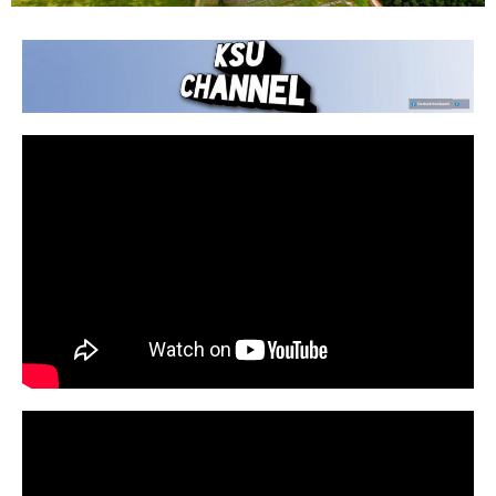
อัตลักษณ์บัณฑิต
อดทน สู้งาน เชี่ยวชาญวิชาชีพ
พื้นที่ฝึกอบรมและศูนย์วิจัยภูสิงห์ คลิก