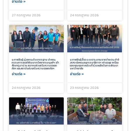
อ่านต่อ »
27 กรกฎาคม 2026
24 กรกฎาคม 2026
ม.กาฬสินธุ์ มุ่งยกระดับมาตรฐาน นำคณะ
ม.กาฬสินธุ์ ชี้แจงงบประมาณรายจ่ายประจำปี
กรรมการศูนย์พัฒนาทรัพยากรมนุษย์ฯ เข้า
2570 ต่อคณะอนุกรรมาธิการฯ ผ่านฉลุย พร้อม
ศึกษาดูงาน ณ สมาคมส่งเสริมความปลอด
ขอบคุณทุกภาคส่วนที่ร่วมผลักดันการพัฒนา
ภัยฯ และสถาบันส่งเสริมความปลอดภัยฯ
มหาวิทยาลัย
อ่านต่อ »
อ่านต่อ »
24 กรกฎาคม 2026
23 กรกฎาคม 2026