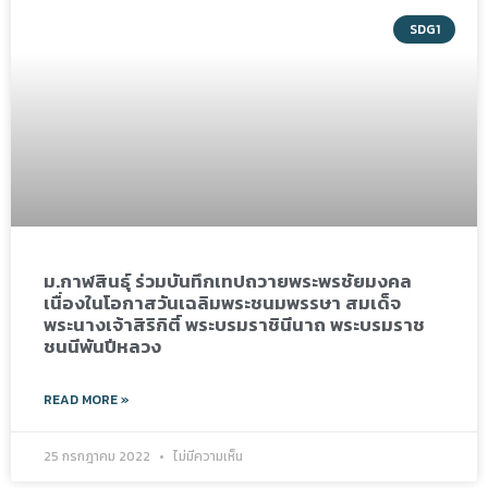
SDG1
ม.กาฬสินธุ์ ร่วมบันทึกเทปถวายพระพรชัยมงคล
เนื่องในโอกาสวันเฉลิมพระชนมพรรษา สมเด็จ
พระนางเจ้าสิริกิติ์ พระบรมราชินีนาถ พระบรมราช
ชนนีพันปีหลวง
READ MORE »
25 กรกฎาคม 2022
ไม่มีความเห็น