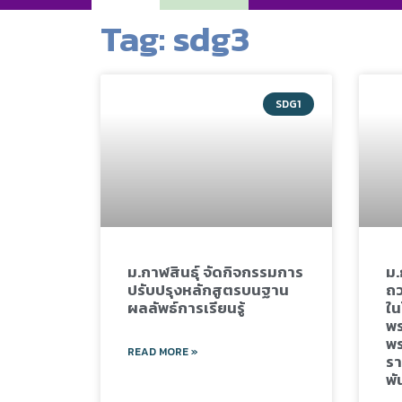
Tag: sdg3
SDG1
ม.กาฬสินธุ์ จัดกิจกรรมการ
ม.
ปรับปรุงหลักสูตรบนฐาน
ถว
ผลลัพธ์การเรียนรู้
ใน
พร
พร
READ MORE »
รา
พั