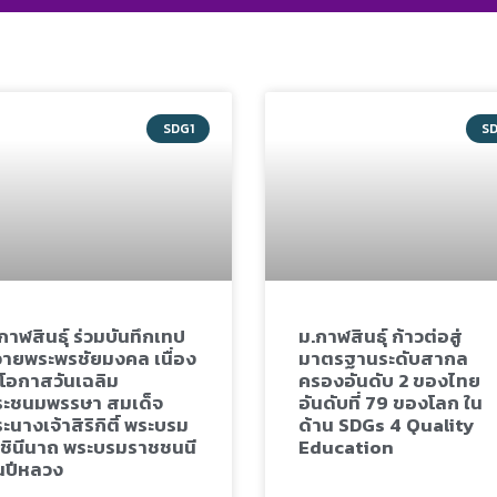
SDG1
S
กาฬสินธุ์ ร่วมบันทึกเทป
ม.กาฬสินธุ์ ก้าวต่อสู่
ายพระพรชัยมงคล เนื่อง
มาตรฐานระดับสากล
โอกาสวันเฉลิม
ครองอันดับ 2 ของไทย
ะชนมพรรษา สมเด็จ
อันดับที่ 79 ของโลก ใน
ะนางเจ้าสิริกิติ์ พระบรม
ด้าน SDGs 4 Quality
ชินีนาถ พระบรมราชชนนี
Education
นปีหลวง