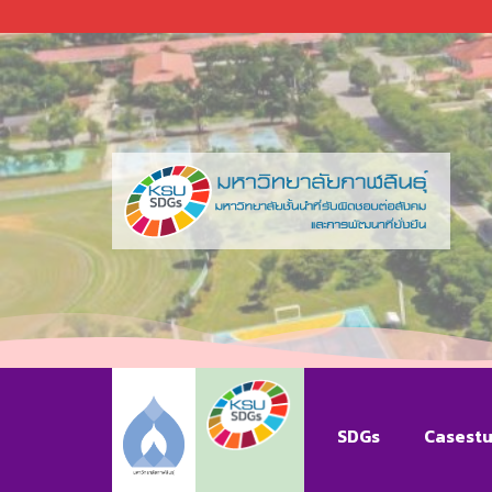
SDGs
Casest