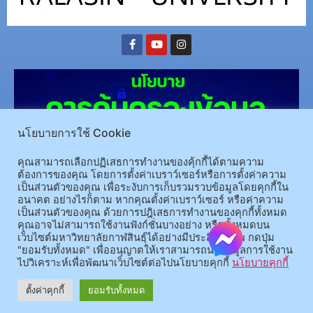
นโยบายการใช้ Cookie
คุณสามารถเลือกปฏิเสธการทำงานของคุ้กกี้ได้ตามความ
ต้องการของคุณ โดยการตั้งค่าเบราว์เซอร์หรือการตั้งค่าความ
เป็นส่วนตัวของคุณ เพื่อระงับการเก็บรวมรวบข้อมูลโดยคุกกี้ใน
(อ.นามน)13 หมู่ 14 ต.สงเปลือย อ.นามน จ.กาฬสินธุ์ 46230
โทรศัพท์ : 043-602-055 โทรสาร :
อนาคต อย่างไรก็ตาม หากคุณตั้งค่าเบราว์เซอร์ หรือค่าความ
เป็นส่วนตัวของคุณ ด้วยการปฎิเสธการทำงานของคุกกี้ทั้งหมด
043-602-044
คุณอาจไม่สามารถใช้งานฟังก์ชั่นบางอย่าง หรือทั้งหมดบน
(อ.เมือง)62/1 ถ.เกษตรสมบูรณ์ ต.กาฬสินธุ์ อ.เมือง จ.กาฬสินธุ์ 46000
โทรศัพท์ 043-811128 08-
เว็บไซต์มหาวิทยาลัยกาฬสินธุ์ได้อย่างมีประสิทธิภาพ กดปุ่ม
64584360 โทรสาร 043-813070
"ยอมรับทั้งหมด" เพื่ออนุญาตให้เราสามารถนำข้อมูลการใช้งาน
ไปวิเคราะห์เพื่อพัฒนาเว็บไซต์ต่อไปนโยบายคุกกี้
นโยบายคุกกี้
© 2025 All rights Reserved.
ตั้งค่าคุกกี้
ยอมรับทั้งหมด