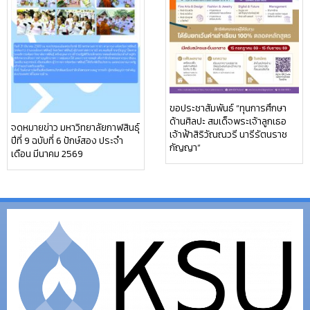
ขอประชาสัมพันธ์ “ทุนการศึกษา
ด้านศิลปะ สมเด็จพระเจ้าลูกเธอ
จดหมายข่าว มหาวิทยาลัยกาฬสินธุ์
เจ้าฟ้าสิริวัณณวรี นารีรัตนราช
ปีที่ 9 ฉบับที่ 6 ปักษ์สอง ประจำ
กัญญา”
เดือน มีนาคม 2569