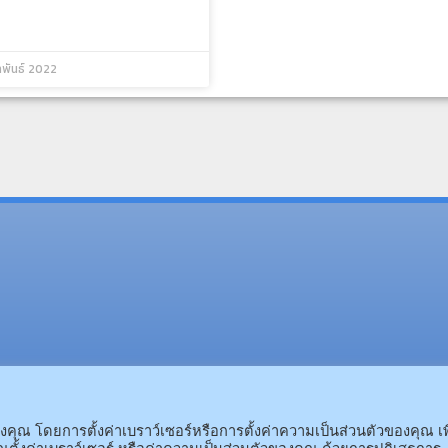
าพันธ์ 2022
(อ.นามน)13 หมู่ 14 ต.สงเปลือ
(อ.เมือง)62/1 ถ.เกษตรสมบูรณ์ ต.กาฬสินธุ์ อ.เมือง 
ณ โดยการตั้งค่าเบราว์เซอร์หรือการตั้งค่าความเป็นส่วนตัวของคุณ เพ