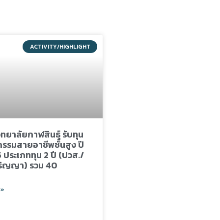
ACTIVITY/HIGHLIGHT
ทยาลัยกาฬสินธุ์ รับทุน
กรรมสายอาชีพชั้นสูง ปี
 ประเภททุน 2 ปี (ปวส./
ริญญา) รวม 40
 »