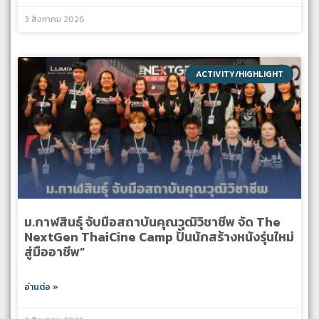
3 สิงหาคม 2026
ACTIVITY/HIGHLIGHT
ม.กาฬสินธุ์ จับมือสถาบันคุณวุฒิวิชาชีพ จัด The
NextGen ThaiCine Camp ปั้นนักสร้างหนังรุ่นใหม่
สู่มืออาชีพ”
อ่านต่อ »