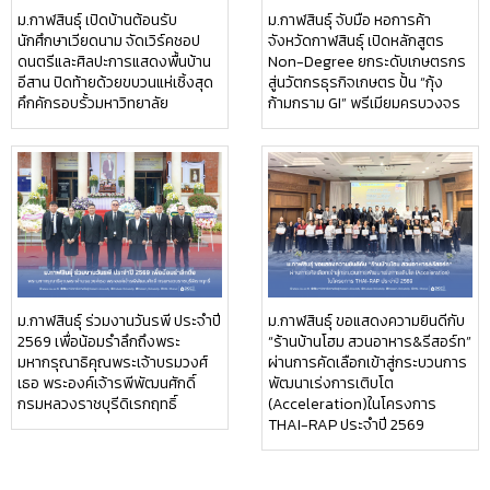
ม.กาฬสินธุ์ เปิดบ้านต้อนรับ
ม.กาฬสินธุ์ จับมือ หอการค้า
นักศึกษาเวียดนาม จัดเวิร์คชอป
จังหวัดกาฬสินธุ์ เปิดหลักสูตร
ดนตรีและศิลปะการแสดงพื้นบ้าน
Non-Degree ยกระดับเกษตรกร
อีสาน ปิดท้ายด้วยขบวนแห่เซิ้งสุด
สู่นวัตกรธุรกิจเกษตร ปั้น “กุ้ง
คึกคักรอบรั้วมหาวิทยาลัย
ก้ามกราม GI” พรีเมียมครบวงจร
ม.กาฬสินธุ์ ร่วมงานวันรพี ประจำปี
ม.กาฬสินธุ์ ขอแสดงความยินดีกับ
2569 เพื่อน้อมรำลึกถึงพระ
“ร้านบ้านโฮม สวนอาหาร&รีสอร์ท”
มหากรุณาธิคุณพระเจ้าบรมวงศ์
ผ่านการคัดเลือกเข้าสู่กระบวนการ
เธอ พระองค์เจ้ารพีพัฒนศักดิ์
พัฒนาเร่งการเติบโต
กรมหลวงราชบุรีดิเรกฤทธิ์
(Acceleration)ในโครงการ
THAI-RAP ประจำปี 2569