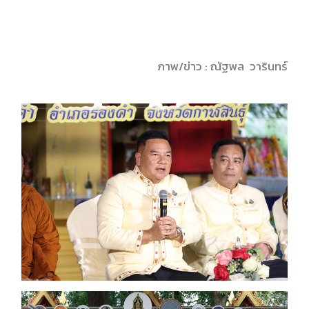
ภาพ/ข่าว : ณัฐพล วารินทร์