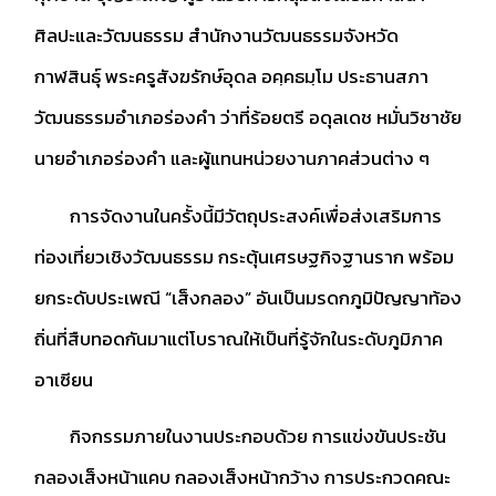
ศิลปะและวัฒนธรรม สำนักงานวัฒนธรรมจังหวัด
กาฬสินธุ์ พระครูสังฆรักษ์อุดล อคฺคธมฺโม ประธานสภา
วัฒนธรรมอำเภอร่องคำ ว่าที่ร้อยตรี อดุลเดช หมั่นวิชาชัย
นายอำเภอร่องคำ และผู้แทนหน่วยงานภาคส่วนต่าง ๆ
การจัดงานในครั้งนี้มีวัตถุประสงค์เพื่อส่งเสริมการ
ท่องเที่ยวเชิงวัฒนธรรม กระตุ้นเศรษฐกิจฐานราก พร้อม
ยกระดับประเพณี “เส็งกลอง” อันเป็นมรดกภูมิปัญญาท้อง
ถิ่นที่สืบทอดกันมาแต่โบราณให้เป็นที่รู้จักในระดับภูมิภาค
อาเซียน
กิจกรรมภายในงานประกอบด้วย การแข่งขันประชัน
กลองเส็งหน้าแคบ กลองเส็งหน้ากว้าง การประกวดคณะ