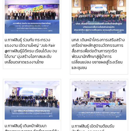
ม.กาฬสินธุ์ ร่วมกับ กระทรวง
มกส. เดินหน้าโครงการเสริมสร้าง
แรงงาน เปิดงานใหญ่ “Job Fair
เครือข่ายหลักสูตรนวัตกรรมการ
@กาฬสินธุ์มีดีครบ เรียนได้งบ จบ
สื่อสารเพื่อต่อต้านการทุจริต
ได้งาน” มุ่งสร้างโอกาสและขับ
พัฒนานักศึกษาสู่ผู้นำการ
เคลื่อนตลาดแรงงานไทย
เปลี่ยนแปลง ขยายผลสู่โรงเรียน
และชุมชน
ม.กาฬสินธุ์ เดินหน้าพัฒนา
ม.กาฬสินธุ์ เปิดบ้านต้อนรับ