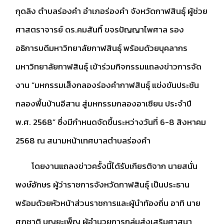
กุดลิง ตำบลร่องคำ อำเภอร่องคำ จังหวัดกาฬสินธุ์ ผู้ช่วย
ศาสตราจารย์ ดร.คมสันทิ์ ขจรปัญญาไพศาล รอง
อธิการบดีมหาวิทยาลัยกาฬสินธุ์ พร้อมด้วยบุคลากร
มหาวิทยาลัยกาฬสินธุ์ เข้าร่วมกิจกรรมแถลงข่าวการจัด
งาน “มหกรรมเส็งกลองร่องคำกาฬสินธุ์ แข่งขันประชัน
กลองพื้นบ้านอีสาน สู่มหกรรมกลองอาเซียน ประจำปี
พ.ศ. 2568” ซึ่งมีกำหนดจัดขึ้นระหว่างวันที่ 6-8 สิงหาคม
2568 ณ สนามหน้าเทศบาลตำบลร่องคำ
โดยงานแถลงข่าวครั้งนี้ได้รับเกียรติจาก นายสนั่น
พงษ์อักษร ผู้ว่าราชการจังหวัดกาฬสินธุ์ เป็นประธาน
พร้อมด้วยหัวหน้าส่วนราชการและผู้นำท้องถิ่น อาทิ นาย
ศุภชาติ บุญยะเพ็ญ ผู้อำนวยการกลุ่มส่งเสริมศาสนา