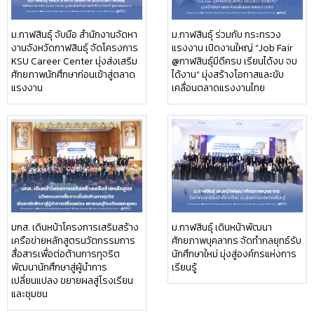
ม.กาฬสินธุ์ จับมือ สำนักงานจัดหา
ม.กาฬสินธุ์ ร่วมกับ กระทรวง
งานจังหวัดกาฬสินธุ์ จัดโครงการ
แรงงาน เปิดงานใหญ่ “Job Fair
KSU Career Center มุ่งส่งเสริม
@กาฬสินธุ์มีดีครบ เรียนได้งบ จบ
ศักยภาพนักศึกษาก่อนเข้าสู่ตลาด
ได้งาน” มุ่งสร้างโอกาสและขับ
แรงงาน
เคลื่อนตลาดแรงงานไทย
มกส. เดินหน้าโครงการเสริมสร้าง
ม.กาฬสินธุ์ เดินหน้าพัฒนา
เครือข่ายหลักสูตรนวัตกรรมการ
ศักยภาพบุคลากร จัดทำกลยุทธ์รับ
สื่อสารเพื่อต่อต้านการทุจริต
นักศึกษาใหม่ มุ่งสู่องค์กรแห่งการ
พัฒนานักศึกษาสู่ผู้นำการ
เรียนรู้
เปลี่ยนแปลง ขยายผลสู่โรงเรียน
และชุมชน