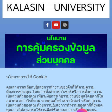
นโยบายการใช้ Cookie
(อ.นามน)13 หมู่ 14 ต.สงเปลือย อ.นามน จ.กาฬสินธุ์ 46230
โทรศัพท์ : 043-602-055 โทรสาร :
043-602-044
คุณสามารถเลือกปฏิเสธการทำงานของคุ้กกี้ได้ตามความ
(อ.เมือง)62/1 ถ.เกษตรสมบูรณ์ ต.กาฬสินธุ์ อ.เมือง จ.กาฬสินธุ์ 46000
โทรศัพท์ 043-811128 08-
ต้องการของคุณ โดยการตั้งค่าเบราว์เซอร์หรือการตั้งค่าความ
เป็นส่วนตัวของคุณ เพื่อระงับการเก็บรวมรวบข้อมูลโดยคุกกี้ใน
64584360 โทรสาร 043-813070
อนาคต อย่างไรก็ตาม หากคุณตั้งค่าเบราว์เซอร์ หรือค่าความ
เป็นส่วนตัวของคุณ ด้วยการปฎิเสธการทำงานของคุกกี้ทั้งหมด
คุณอาจไม่สามารถใช้งานฟังก์ชั่นบางอย่าง หรือทั้งหมดบน
© 2025 All rights Reserved.