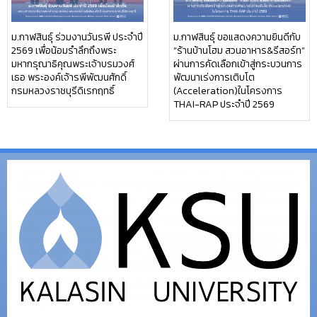
ม.กาฬสินธุ์ ร่วมงานวันรพี ประจำปี
ม.กาฬสินธุ์ ขอแสดงความยินดีกับ
2569 เพื่อน้อมรำลึกถึงพระ
“ร้านบ้านโฮม สวนอาหาร&รีสอร์ท”
มหากรุณาธิคุณพระเจ้าบรมวงศ์
ผ่านการคัดเลือกเข้าสู่กระบวนการ
เธอ พระองค์เจ้ารพีพัฒนศักดิ์
พัฒนาเร่งการเติบโต
กรมหลวงราชบุรีดิเรกฤทธิ์
(Acceleration)ในโครงการ
THAI-RAP ประจำปี 2569