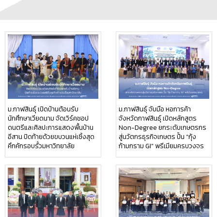
ม.กาฬสินธุ์ เปิดบ้านต้อนรับ
ม.กาฬสินธุ์ จับมือ หอการค้า
นักศึกษาเวียดนาม จัดเวิร์คชอป
จังหวัดกาฬสินธุ์ เปิดหลักสูตร
ดนตรีและศิลปะการแสดงพื้นบ้าน
Non-Degree ยกระดับเกษตรกร
อีสาน ปิดท้ายด้วยขบวนแห่เซิ้งสุด
สู่นวัตกรธุรกิจเกษตร ปั้น “กุ้ง
คึกคักรอบรั้วมหาวิทยาลัย
ก้ามกราม GI” พรีเมียมครบวงจร