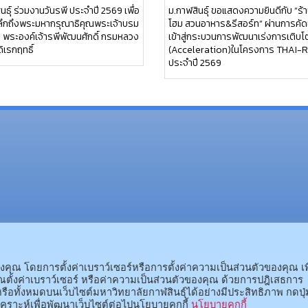
นธุ์ ร่วมงานวันรพี ประจำปี 2569 เพื่อ
ม.กาฬสินธุ์ ขอแสดงความยินดีกับ “ร้า
ลึกถึงพระมหากรุณาธิคุณพระเจ้าบรม
โฮม สวนอาหาร&รีสอร์ท” ผ่านการคัด
อ พระองค์เจ้ารพีพัฒนศักดิ์ กรมหลวง
เข้าสู่กระบวนการพัฒนาเร่งการเติบโ
ดิเรกฤทธิ์
(Acceleration)ในโครงการ THAI-
ประจำปี 2569
(อ.นามน)13 หมู่ 14 ต.สงเปลือ
(อ.เมือง)62/1 ถ.เกษตรสมบูรณ์ ต.กาฬสินธุ์ อ.เมือง 
ณ โดยการตั้งค่าเบราว์เซอร์หรือการตั้งค่าความเป็นส่วนตัวของคุณ เพ
ตั้งค่าเบราว์เซอร์ หรือค่าความเป็นส่วนตัวของคุณ ด้วยการปฎิเสธการ
รือทั้งหมดบนเว็บไซต์มหาวิทยาลัยกาฬสินธุ์ได้อย่างมีประสิทธิภาพ กดปุ่
คราะห์เพื่อพัฒนาเว็บไซต์ต่อไปนโยบายคุกกี้
นโยบายคุกกี้