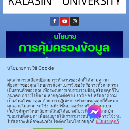
นโยบายการใช้ Cookie
คุณสามารถเลือกปฏิเสธการทำงานของคุ้กกี้ได้ตามความ
(อ.นามน)13 หมู่ 14 ต.สงเปลือย อ.นามน จ.กาฬสินธุ์ 46230
โทรศัพท์ : 043-602-055 โทรสาร :
ต้องการของคุณ โดยการตั้งค่าเบราว์เซอร์หรือการตั้งค่าความ
เป็นส่วนตัวของคุณ เพื่อระงับการเก็บรวมรวบข้อมูลโดยคุกกี้ใน
043-602-044
อนาคต อย่างไรก็ตาม หากคุณตั้งค่าเบราว์เซอร์ หรือค่าความ
(อ.เมือง)62/1 ถ.เกษตรสมบูรณ์ ต.กาฬสินธุ์ อ.เมือง จ.กาฬสินธุ์ 46000
โทรศัพท์ 043-811128 08-
เป็นส่วนตัวของคุณ ด้วยการปฎิเสธการทำงานของคุกกี้ทั้งหมด
64584360 โทรสาร 043-813070
คุณอาจไม่สามารถใช้งานฟังก์ชั่นบางอย่าง หรือทั้งหมดบน
เว็บไซต์มหาวิทยาลัยกาฬสินธุ์ได้อย่างมีประสิทธิภาพ กดปุ่ม
"ยอมรับทั้งหมด" เพื่ออนุญาตให้เราสามารถนำข้อมูลการใช้งาน
© 2025 All rights Reserved.
ไปวิเคราะห์เพื่อพัฒนาเว็บไซต์ต่อไปนโยบายคุกกี้
นโยบายคุกกี้