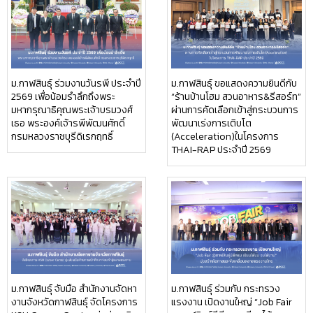
ม.กาฬสินธุ์ ร่วมงานวันรพี ประจำปี
ม.กาฬสินธุ์ ขอแสดงความยินดีกับ
2569 เพื่อน้อมรำลึกถึงพระ
“ร้านบ้านโฮม สวนอาหาร&รีสอร์ท”
มหากรุณาธิคุณพระเจ้าบรมวงศ์
ผ่านการคัดเลือกเข้าสู่กระบวนการ
เธอ พระองค์เจ้ารพีพัฒนศักดิ์
พัฒนาเร่งการเติบโต
กรมหลวงราชบุรีดิเรกฤทธิ์
(Acceleration)ในโครงการ
THAI-RAP ประจำปี 2569
ม.กาฬสินธุ์ จับมือ สำนักงานจัดหา
ม.กาฬสินธุ์ ร่วมกับ กระทรวง
งานจังหวัดกาฬสินธุ์ จัดโครงการ
แรงงาน เปิดงานใหญ่ “Job Fair