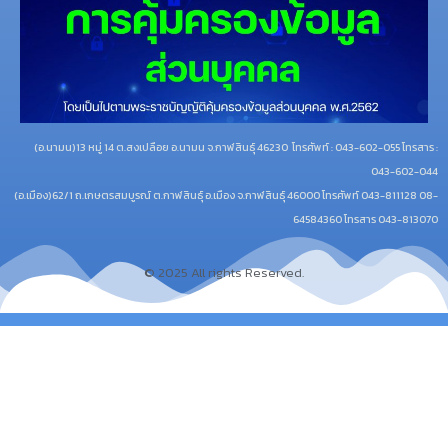
(อ.นามน)13 หมู่ 14 ต.สงเปลือย อ.นามน จ.กาฬสินธุ์ 46230
โทรศัพท์ : 043-602-055 โทรสาร :
043-602-044
(อ.เมือง)62/1 ถ.เกษตรสมบูรณ์ ต.กาฬสินธุ์ อ.เมือง จ.กาฬสินธุ์ 46000
โทรศัพท์ 043-811128 08-
64584360 โทรสาร 043-813070
© 2025 All rights Reserved.