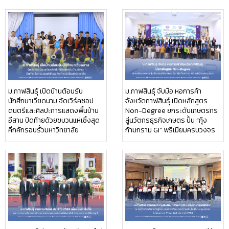
ม.กาฬสินธุ์ เปิดบ้านต้อนรับ
ม.กาฬสินธุ์ จับมือ หอการค้า
นักศึกษาเวียดนาม จัดเวิร์คชอป
จังหวัดกาฬสินธุ์ เปิดหลักสูตร
ดนตรีและศิลปะการแสดงพื้นบ้าน
Non-Degree ยกระดับเกษตรกร
อีสาน ปิดท้ายด้วยขบวนแห่เซิ้งสุด
สู่นวัตกรธุรกิจเกษตร ปั้น “กุ้ง
คึกคักรอบรั้วมหาวิทยาลัย
ก้ามกราม GI” พรีเมียมครบวงจร