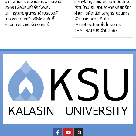
ม.กาฬสินธุ์ ร่วมงานวันรพี ประจำปี
ม.กาฬสินธุ์ ขอแสดงความยินดีกับ
2569 เพื่อน้อมรำลึกถึงพระ
“ร้านบ้านโฮม สวนอาหาร&รีสอร์ท”
มหากรุณาธิคุณพระเจ้าบรมวงศ์
ผ่านการคัดเลือกเข้าสู่กระบวนการ
เธอ พระองค์เจ้ารพีพัฒนศักดิ์
พัฒนาเร่งการเติบโต
กรมหลวงราชบุรีดิเรกฤทธิ์
(Acceleration)ในโครงการ
THAI-RAP ประจำปี 2569