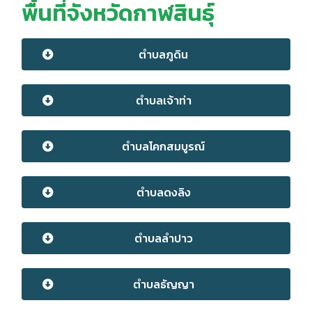
พื้นที่จังหวัดกาฬสินธุ์
ตำบลภูดิน
ตำบลเจ้าท่า
ตำบลโคกสมบูรณ์
ตำบลดงลิง
ตำบลลำปาว
ตำบลธัญญา