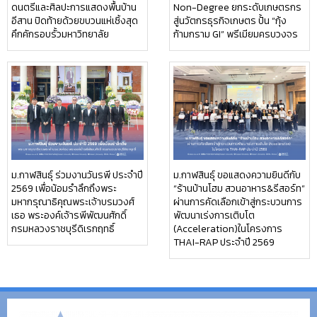
ดนตรีและศิลปะการแสดงพื้นบ้าน
Non-Degree ยกระดับเกษตรกร
อีสาน ปิดท้ายด้วยขบวนแห่เซิ้งสุด
สู่นวัตกรธุรกิจเกษตร ปั้น “กุ้ง
คึกคักรอบรั้วมหาวิทยาลัย
ก้ามกราม GI” พรีเมียมครบวงจร
ม.กาฬสินธุ์ ร่วมงานวันรพี ประจำปี
ม.กาฬสินธุ์ ขอแสดงความยินดีกับ
2569 เพื่อน้อมรำลึกถึงพระ
“ร้านบ้านโฮม สวนอาหาร&รีสอร์ท”
มหากรุณาธิคุณพระเจ้าบรมวงศ์
ผ่านการคัดเลือกเข้าสู่กระบวนการ
เธอ พระองค์เจ้ารพีพัฒนศักดิ์
พัฒนาเร่งการเติบโต
กรมหลวงราชบุรีดิเรกฤทธิ์
(Acceleration)ในโครงการ
THAI-RAP ประจำปี 2569