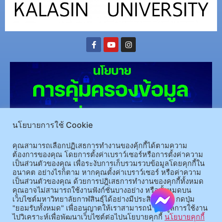
นโยบายการใช้ Cookie
คุณสามารถเลือกปฏิเสธการทำงานของคุ้กกี้ได้ตามความ
(อ.นามน)13 หมู่ 14 ต.สงเปลือย อ.นามน จ.กาฬสินธุ์ 46230
โทรศัพท์ : 043-602-055 โทรสาร :
ต้องการของคุณ โดยการตั้งค่าเบราว์เซอร์หรือการตั้งค่าความ
เป็นส่วนตัวของคุณ เพื่อระงับการเก็บรวมรวบข้อมูลโดยคุกกี้ใน
043-602-044
อนาคต อย่างไรก็ตาม หากคุณตั้งค่าเบราว์เซอร์ หรือค่าความ
(อ.เมือง)62/1 ถ.เกษตรสมบูรณ์ ต.กาฬสินธุ์ อ.เมือง จ.กาฬสินธุ์ 46000
โทรศัพท์ 043-811128 08-
เป็นส่วนตัวของคุณ ด้วยการปฎิเสธการทำงานของคุกกี้ทั้งหมด
64584360 โทรสาร 043-813070
คุณอาจไม่สามารถใช้งานฟังก์ชั่นบางอย่าง หรือทั้งหมดบน
เว็บไซต์มหาวิทยาลัยกาฬสินธุ์ได้อย่างมีประสิทธิภาพ กดปุ่ม
"ยอมรับทั้งหมด" เพื่ออนุญาตให้เราสามารถนำข้อมูลการใช้งาน
© 2025 All rights Reserved.
ไปวิเคราะห์เพื่อพัฒนาเว็บไซต์ต่อไปนโยบายคุกกี้
นโยบายคุกกี้