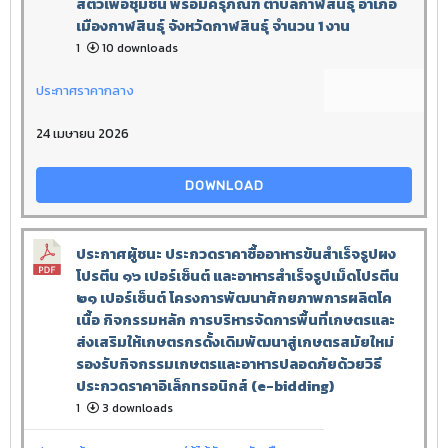
สัตว์เพื่อชุมชน พร้อมครุภัณฑ์ ตำบลกาฬสินธุ์ อำเภอ
เมืองกาฬสินธุ์ จังหวัดกาฬสินธุ์ จำนวน 1 งาน
1
10 downloads
ประกาศราคากลาง
24 เมษายน 2026
DOWNLOAD
ประกาศผู้ชนะ ประกวดราคาซื้ออาหารข้นสำเร็จรูปผง
โปรตีน ๑๖ เปอร์เซ็นต์ และอาหารสำเร็จรูปเม็ดโปรตีน
๒๑ เปอร์เซ็นต์ โครงการพัฒนาศักยภาพการผลิตโค
เนื้อ กิจกรรมหลัก การบริหารจัดการพื้นที่เกษตรและ
ส่งเสริมให้เกษตรกรดั้งเดิมพัฒนาสู่เกษตรสมัยใหม่
รองรับกิจกรรมเกษตรและอาหารปลอดภัยด้วยวิธี
ประกวดราคาอิเล็กทรอนิกส์ (e-bidding)
1
3 downloads