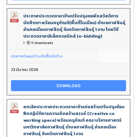
ประกาศประกวดราคาจ้างปรับปรุงหอพักสวัสดิการ
นักศึกษา พร้อมครุภัณฑ์(พื้นที่ในเมือง) ตำบลกาฬสินธุ์
อำเภอเมืองกาฬสินธุ์ จังหวัดกาฬสินธุ์ 1 งาน โดยวิธี
ประกวดราคาอิเล็กทรอนิกส์ (e-bidding)
1
11 downloads
ประกาศ/แผน/ร่างจัดซื้อจัดจ้าง
23 มีนาคม 2026
DOWNLOAD
ยกเลิกประกาศประกวดราคาจ้างก่อสร้างปรับปรุงห้อง
ฝึกปฏิบัติการความคิดสร้างสรรค์ (Creative co
working space) พร้อมครุภัณฑ์ คณะบริหารศาสตร์
มหาวิทยาลัยกาฬสินธุ์ ตำบลกาฬสินธุ์ อำเภอเมือง
กาฬสินธุ์ จังหวัดกาฬสินธุ์ 1 งาน