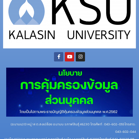
(อ.นามน)13 หมู่ 14 ต.สงเปลือย อ.นามน จ.กาฬสินธุ์ 46230
โทรศัพท์ : 043-602-055 โทรสาร :
043-602-044