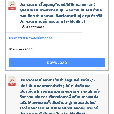
ประกวดราคาซื้อชุดครุภัณฑ์ปฏิบัติการสุขศาสตร์
อุตสาหกรรมทางสาธารณสุขเพื่อความเป็นเลิศ ตำบล
สงเปลือย อำเภอนามน จังหวัดกาฬสินธุ์ ๑ ชุด ด้วยวิธี
ประกวดราคาอิเล็กทรอนิกส์ (e-bidding)
1
8 downloads
ประกาศ/แผน/ร่างจัดซื้อจัดจ้าง
10 เมษายน 2026
DOWNLOAD
ประกวดราคาซื้ออาหารข้นสำเร็จรูปผงโปรตีน ๑๖
เปอร์เซ็นต์ และอาหารสำเร็จรูปเม็ดโปรตีน ๒๑
เปอร์เซ็นต์ โครงการพัฒนาศักยภาพการผลิตโคเนื้อ
กิจกรรมหลัก การบริหารจัดการพื้นที่เกษตรและส่ง
เสริมให้เกษตรกรดั้งเดิมพัฒนาสู่เกษตรสมัยใหม่
รองรับกิจกรรมเกษตรและอาหารปลอดภัย ด้วยวิธี
ประกวดราคาอิเล็กทรอนิกส์ (e-bidding)