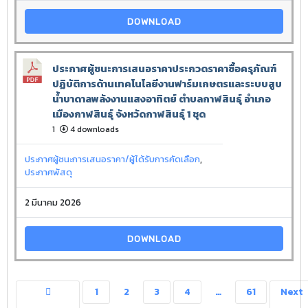
DOWNLOAD
ประกาศผู้ชนะการเสนอราคาประกวดราคาซื้อครุภัณฑ์
ปฏิบัติการด้านเทคโนโลยีงานฟาร์มเกษตรและระบบสูบ
น้ำบาดาลพลังงานแสงอาทิตย์ ตำบลกาฬสินธุ์ อำเภอ
เมืองกาฬสินธุ์ จังหวัดกาฬสินธุ์ 1 ชุด
1
4 downloads
ประกาศผู้ชนะการเสนอราคา/ผู้ได้รับการคัดเลือก
,
ประกาศพัสดุ
2 มีนาคม 2026
DOWNLOAD
1
2
3
4
…
61
Next