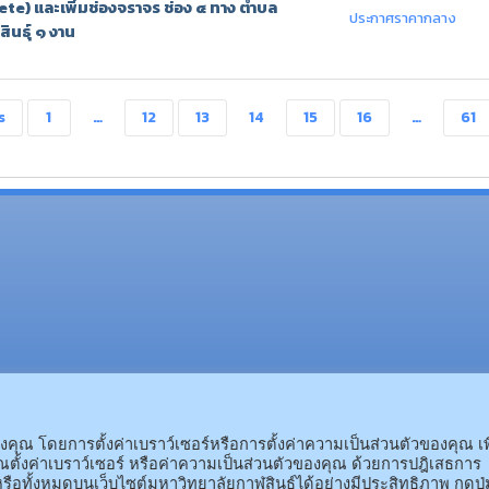
e) และเพิ่มช่องจราจร ช่อง ๔ ทาง ตำบล
ประกาศราคากลาง
ินธุ์ ๑ งาน
s
1
…
12
13
14
15
16
…
61
(อ.นามน)13 หมู่ 14 ต.สงเปลือ
(อ.เมือง)62/1 ถ.เกษตรสมบูรณ์ ต.กาฬสินธุ์ อ.เมือง 
ณ โดยการตั้งค่าเบราว์เซอร์หรือการตั้งค่าความเป็นส่วนตัวของคุณ เพ
ตั้งค่าเบราว์เซอร์ หรือค่าความเป็นส่วนตัวของคุณ ด้วยการปฎิเสธการ
รือทั้งหมดบนเว็บไซต์มหาวิทยาลัยกาฬสินธุ์ได้อย่างมีประสิทธิภาพ กดปุ่