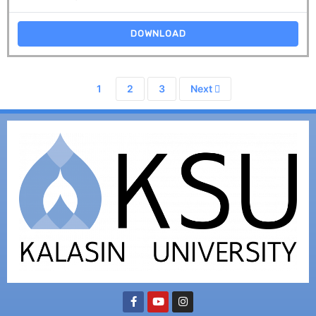
DOWNLOAD
1
2
3
Next