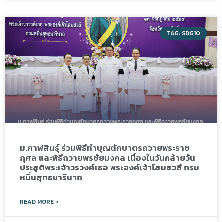
TAG: SDG10
ม.กาฬสินธุ์ ร่วมพิธีทำบุญตักบาตรถวายพระราช
กุศล และพิธีถวายพรชัยมงคล เนื่องในวันคล้ายวัน
ประสูติพระเจ้าวรวงศ์เธอ พระองค์เจ้าโสมสวลี กรม
หมื่นสุทธนารีนาถ
READ MORE »