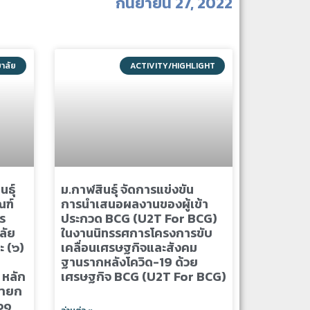
กันยายน 27, 2022
ยาลัย
ACTIVITY/HIGHLIGHT
ธุ์
ม.กาฬสินธุ์ จัดการแข่งขัน
ณฑ์
การนำเสนอผลงานของผู้เข้า
ร
ประกวด BCG (U2T For BCG)
ลัย
ในงานนิทรรศการโครงการขับ
ะ (๖)
เคลื่อนเศรษฐกิจและสังคม
ฐานรากหลังโควิด-19 ด้วย
 หลัก
เศรษฐกิจ BCG (U2T For BCG)
นายก
๖๑