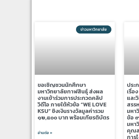
ข่าวมหาวิทยาลัย
ขอเชิญชวนนักศึกษา
ประก
มหาวิทยาลัยกาฬสินธุ์ ส่งผล
เรื่อ
งานเข้าร่วมการประกวดคลิป
และว
วิดีโอ ภายใต้หัวข้อ “WE LOVE
สรร
KSU” ชิงเงินรางวัลมูลค่ารวม
มหาว
๑๒,๕๐๐ บาท พร้อมเกียรติบัตร
ข้อ ๙
มหาวิ
คุณสม
อ่านต่อ »
การไ