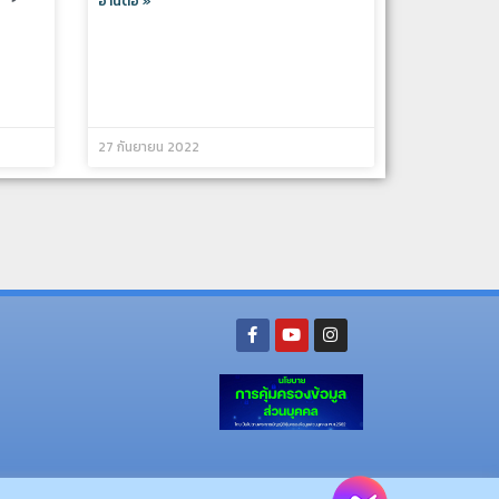
อ่านต่อ »
27 กันยายน 2022
ย อ.นามน จ.กาฬสินธุ์ 46230
โทรศัพท์ : 043-602-055 โทรสาร : 043-602-044