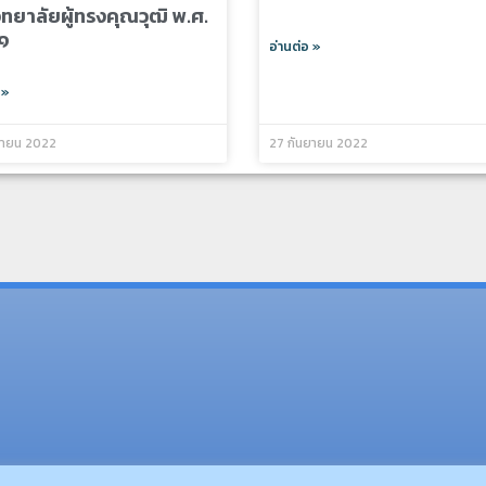
ิทยาลัยผู้ทรงคุณวุฒิ พ.ศ.
๑
อ่านต่อ »
 »
ยายน 2022
27 กันยายน 2022
(อ.นามน)13 หมู่ 14 ต.สงเปลือ