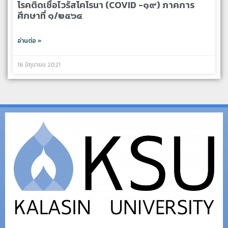
โรคติดเชื้อไวรัสโคโรนา (COVID -๑๙) ภาคการ
ศึกษาที่ ๑/๒๕๖๔
อ่านต่อ »
16 มิถุนายน 2021