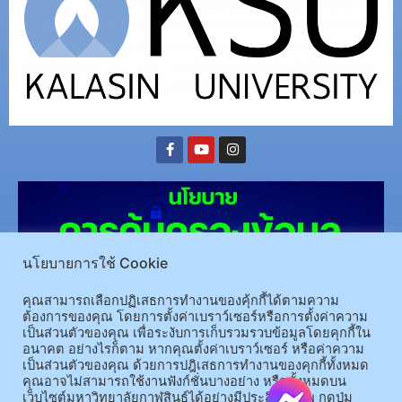
นโยบายการใช้ Cookie
คุณสามารถเลือกปฏิเสธการทำงานของคุ้กกี้ได้ตามความ
ต้องการของคุณ โดยการตั้งค่าเบราว์เซอร์หรือการตั้งค่าความ
เป็นส่วนตัวของคุณ เพื่อระงับการเก็บรวมรวบข้อมูลโดยคุกกี้ใน
(อ.นามน)13 หมู่ 14 ต.สงเปลือย อ.นามน จ.กาฬสินธุ์ 46230
โทรศัพท์ : 043-602-055 โทรสาร :
อนาคต อย่างไรก็ตาม หากคุณตั้งค่าเบราว์เซอร์ หรือค่าความ
เป็นส่วนตัวของคุณ ด้วยการปฎิเสธการทำงานของคุกกี้ทั้งหมด
043-602-044
คุณอาจไม่สามารถใช้งานฟังก์ชั่นบางอย่าง หรือทั้งหมดบน
(อ.เมือง)62/1 ถ.เกษตรสมบูรณ์ ต.กาฬสินธุ์ อ.เมือง จ.กาฬสินธุ์ 46000
โทรศัพท์ 043-811128 08-
เว็บไซต์มหาวิทยาลัยกาฬสินธุ์ได้อย่างมีประสิทธิภาพ กดปุ่ม