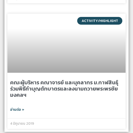
ACTIVITY/HIGHLIGHT
คณะผู้บริหาร คณาจารย์ และบุคลากร ม.กาฬสินธุ์
ร่วมพิธีทำบุญตักบาตรและลงนามถวายพระพรชัย
มงคลฯ
อ่านต่อ »
4 มิถุนายน 2019