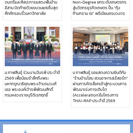
ดนตรีและศิลปะการแสดงพื้นบ้าน
Non-Degree ยกระดับเกษตรกร
อีสาน ปิดท้ายด้วยขบวนแห่เซิ้งสุด
สู่นวัตกรธุรกิจเกษตร ปั้น “กุ้ง
คึกคักรอบรั้วมหาวิทยาลัย
ก้ามกราม GI” พรีเมียมครบวงจร
ม.กาฬสินธุ์ ร่วมงานวันรพี ประจำปี
ม.กาฬสินธุ์ ขอแสดงความยินดีกับ
2569 เพื่อน้อมรำลึกถึงพระ
“ร้านบ้านโฮม สวนอาหาร&รีสอร์ท”
มหากรุณาธิคุณพระเจ้าบรมวงศ์
ผ่านการคัดเลือกเข้าสู่กระบวนการ
เธอ พระองค์เจ้ารพีพัฒนศักดิ์
พัฒนาเร่งการเติบโต
กรมหลวงราชบุรีดิเรกฤทธิ์
(Acceleration)ในโครงการ
THAI-RAP ประจำปี 2569