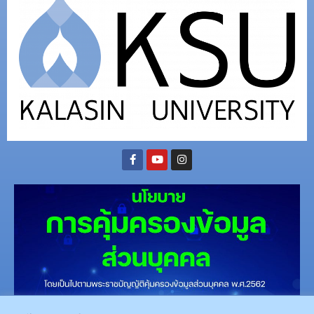
(อ.นามน)13 หมู่ 14 ต.สงเปลือย อ.นามน จ.กาฬสินธุ์ 46230
โทรศัพท์ : 043-602-055 โทรสาร :