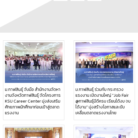
ม.กาฬสินธุ์ จับมือ สำนักงานจัดหา
ม.กาฬสินธุ์ ร่วมกับ กระทรวง
งานจังหวัดกาฬสินธุ์ จัดโครงการ
แรงงาน เปิดงานใหญ่ “Job Fair
KSU Career Center มุ่งส่งเสริม
@กาฬสินธุ์มีดีครบ เรียนได้งบ จบ
ศักยภาพนักศึกษาก่อนเข้าสู่ตลาด
ได้งาน” มุ่งสร้างโอกาสและขับ
แรงงาน
เคลื่อนตลาดแรงงานไทย