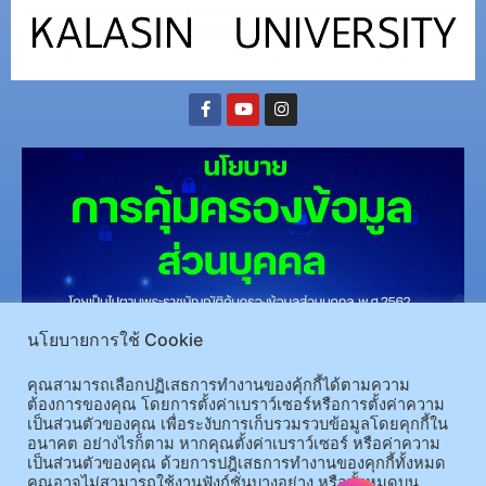
นโยบายการใช้ Cookie
(อ.นามน)13 หมู่ 14 ต.สงเปลือย อ.นามน จ.กาฬสินธุ์ 46230
โทรศัพท์ : 043-602-055 โทรสาร :
043-602-044
คุณสามารถเลือกปฏิเสธการทำงานของคุ้กกี้ได้ตามความ
(อ.เมือง)62/1 ถ.เกษตรสมบูรณ์ ต.กาฬสินธุ์ อ.เมือง จ.กาฬสินธุ์ 46000
โทรศัพท์ 043-811128 08-
ต้องการของคุณ โดยการตั้งค่าเบราว์เซอร์หรือการตั้งค่าความ
เป็นส่วนตัวของคุณ เพื่อระงับการเก็บรวมรวบข้อมูลโดยคุกกี้ใน
64584360 โทรสาร 043-813070
อนาคต อย่างไรก็ตาม หากคุณตั้งค่าเบราว์เซอร์ หรือค่าความ
เป็นส่วนตัวของคุณ ด้วยการปฎิเสธการทำงานของคุกกี้ทั้งหมด
© 2025 All rights Reserved.
คุณอาจไม่สามารถใช้งานฟังก์ชั่นบางอย่าง หรือทั้งหมดบน